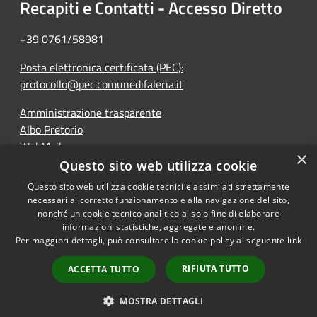
Recapiti e Contatti - Accesso Diretto
+39 0761/58981
Posta elettronica certificata (PEC):
protocollo@pec.comunedifaleria.it
Amministrazione trasparente
Albo Pretorio
WebMail
×
Dichiarazione di accessibilità
Questo sito web utilizza cookie
Questo sito web utilizza cookie tecnici e assimilati strettamente
necessari al corretto funzionamento e alla navigazione del sito,
nonché un cookie tecnico analitico al solo fine di elaborare
informazioni statistiche, aggregate e anonime.
RSS
Copyright © 2026 • Comune di
Per maggiori dettagli, può consultare la cookie policy al seguente
link
Accessibilità
Faleria • Powered by
Privacy
Municipium
Accesso
•
RIFIUTA TUTTO
ACCETTA TUTTO
Cookie
redazione
Mappa del sito
MOSTRA DETTAGLI