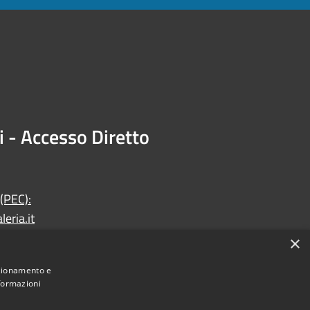
i - Accesso Diretto
 (PEC):
eria.it
×
nzionamento e
nformazioni