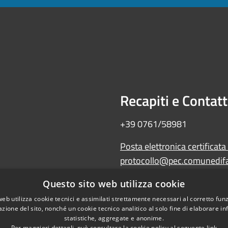
Recapiti e Contatt
+39 0761/58981
Posta elettronica certificata
protocollo@pec.comunedifal
Amministrazione trasparente
Questo sito web utilizza cookie
Albo Pretorio
web utilizza cookie tecnici e assimilati strettamente necessari al corretto fu
WebMail
azione del sito, nonché un cookie tecnico analitico al solo fine di elaborare i
Dichiarazione di accessibilità
statistiche, aggregate e anonime.
Per maggiori dettagli, può consultare la cookie policy al seguente
link