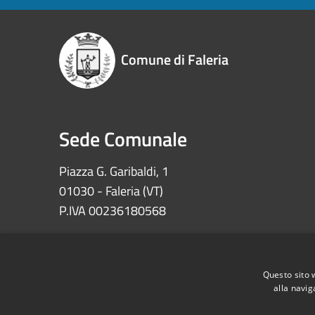
Comune di Faleria
Sede Comunale
Piazza G. Garibaldi, 1
01030 - Faleria (VT)
P.IVA 00236180568
Iban: IT72Z0622073030000002100008
Ccp 11639010 – Tesoreria Comune di Faleria
Questo sito 
alla navig