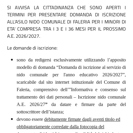
SI AVVISA LA CITTADINANZA CHE SONO APERTI I
TERMINI PER PRESENTARE DOMANDA DI ISCRIZIONE
ALL'ASILO NIDO COMUNALE DI FALERIA PER I MINORI DI
ETA' COMPRESA TRA I 3 E I 36 MESI PER IL PROSSIMO
A.E. 2026/2027.
Le domande di iscrizione:
sono da redigersi esclusivamente utilizzando l’apposito
modello di domanda “Domanda
di
iscrizione
al
servizio
di
nido
comunale
per
l'anno
educativo
2026/2027”,
scaricabile dal sito internet istituzionale del Comune di
Faleria, comprensivo dell’”Informativa e consenso sul
trattamento dei dati personali – Iscrizione nido comunale
A.E. 2026/27
”
da datare e firmare da parte del
sottoscrittore dell’istanza;
devono essere
debitamente firmate dagli aventi titolo ed
obbligatoriamente corredate dalla fotocopia del