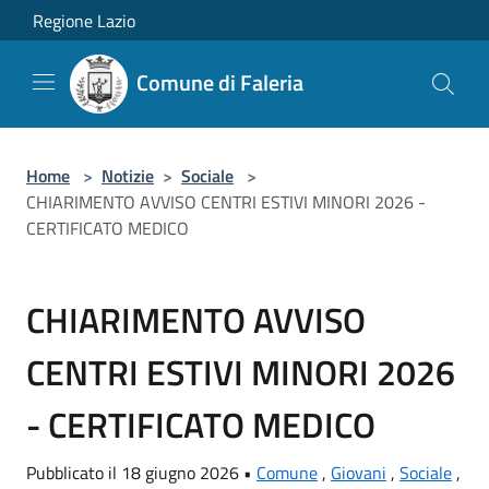
Salta al contenuto principale
Regione Lazio
Comune di Faleria
Home
>
Notizie
>
Sociale
>
CHIARIMENTO AVVISO CENTRI ESTIVI MINORI 2026 -
CERTIFICATO MEDICO
CHIARIMENTO AVVISO
CENTRI ESTIVI MINORI 2026
- CERTIFICATO MEDICO
Pubblicato il 18 giugno 2026 •
Comune
,
Giovani
,
Sociale
,