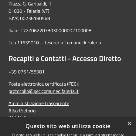
Piazza G. Garibaldi, 1
01030 - Faleria (VT)
P.IVA 00236180568
Iban: IT72Z0622073030000002100008
Ccp 11639010 – Tesoreria Comune di Faleria
Recapiti e Contatti - Accesso Diretto
+39 0761/58981
Posta elettronica certificata (PEC):
protocollo@pec.comunedifaleria.it
Amministrazione trasparente
Albo Pretorio
WebMail
×
Dichiarazione di accessibilità
Questo sito web utilizza cookie
Questo sito web utilizza cookie tecnici e assimilati strettamente