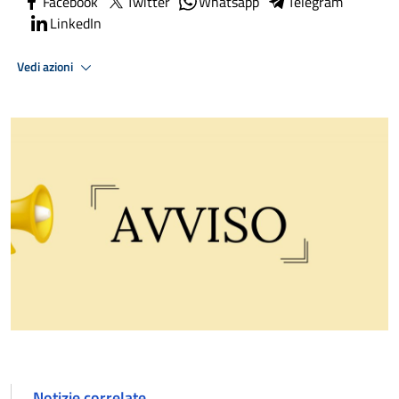
Facebook
Twitter
Whatsapp
Telegram
LinkedIn
Vedi azioni
Notizie correlate