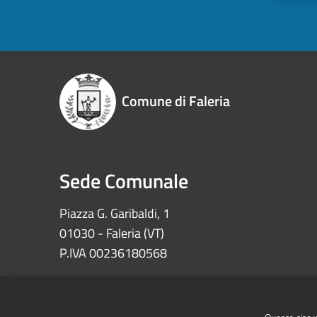
Comune di Faleria
Sede Comunale
Piazza G. Garibaldi, 1
01030 - Faleria (VT)
P.IVA 00236180568
Iban: IT72Z0622073030000002100008
Ccp 11639010 – Tesoreria Comune di Faleria