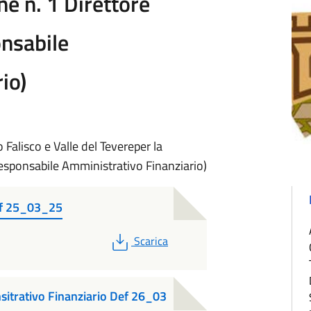
ne n. 1 Direttore
onsabile
io)
o Falisco e Valle del Tevereper la
 Responsabile Amministrativo Finanziario)
Def 25_03_25
PDF
Scarica
itrativo Finanziario Def 26_03