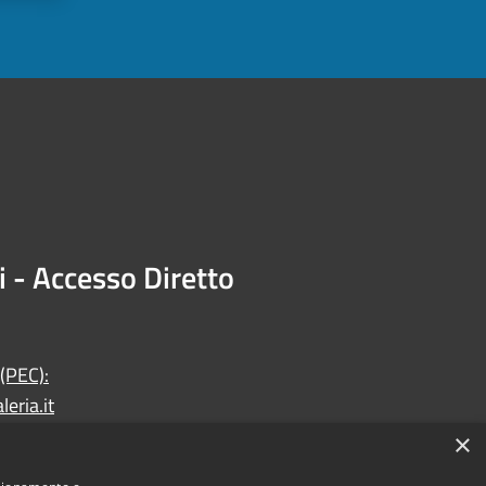
i - Accesso Diretto
 (PEC):
eria.it
×