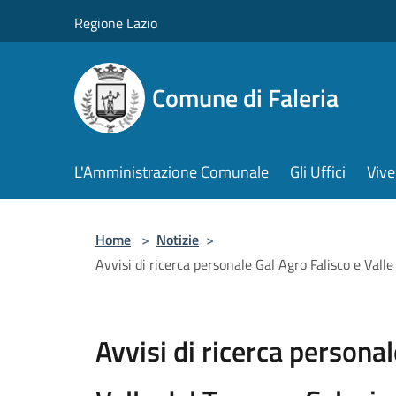
Salta al contenuto principale
Regione Lazio
Comune di Faleria
L'Amministrazione Comunale
Gli Uffici
Vive
Home
>
Notizie
>
Avvisi di ricerca personale Gal Agro Falisco e Vall
Avvisi di ricerca personal