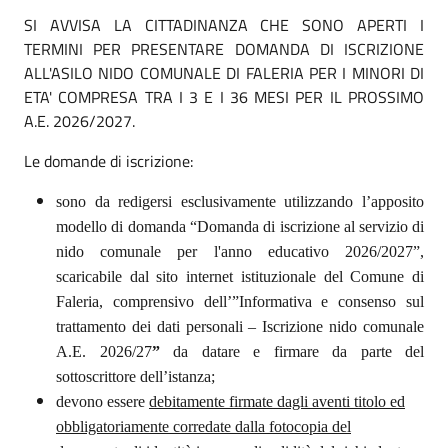
SI AVVISA LA CITTADINANZA CHE SONO APERTI I
TERMINI PER PRESENTARE DOMANDA DI ISCRIZIONE
ALL'ASILO NIDO COMUNALE DI FALERIA PER I MINORI DI
ETA' COMPRESA TRA I 3 E I 36 MESI PER IL PROSSIMO
A.E. 2026/2027.
Le domande di iscrizione:
sono da redigersi esclusivamente utilizzando l’apposito
modello di domanda “Domanda
di
iscrizione
al
servizio
di
nido
comunale
per
l'anno
educativo
2026/2027”,
scaricabile dal sito internet istituzionale del Comune di
Faleria, comprensivo dell’”Informativa e consenso sul
trattamento dei dati personali – Iscrizione nido comunale
A.E. 2026/27
”
da datare e firmare da parte del
sottoscrittore dell’istanza;
devono essere
debitamente firmate dagli aventi titolo ed
obbligatoriamente corredate dalla fotocopia del