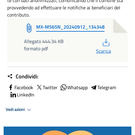
te con dati anonimizzati, comunicando che il comune sta
provvedendo ad effettuare le notifiche ai beneficiari del
contributo.
MX-M565N_20240912_134348
PDF
Allegato 444.34 KB
formato pdf
Scarica
Condividi:
Facebook
Twitter
Whatsapp
Telegram
LinkedIn
Vedi azioni