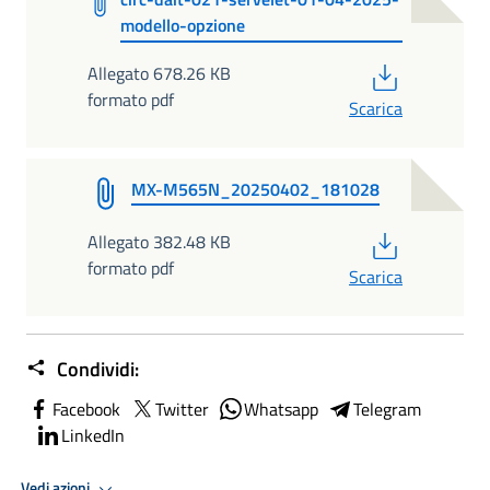
modello-opzione
PDF
Allegato 678.26 KB
formato pdf
Scarica
MX-M565N_20250402_181028
PDF
Allegato 382.48 KB
formato pdf
Scarica
Condividi:
Facebook
Twitter
Whatsapp
Telegram
LinkedIn
Vedi azioni