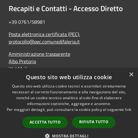
Recapiti e Contatti - Accesso Diretto
+39 0761/58981
Posta elettronica certificata (PEC):
protocollo@pec.comunedifaleria.it
Amministrazione trasparente
Albo Pretorio
WebMail
×
Dichiarazione di accessibilità
Questo sito web utilizza cookie
Questo sito web utilizza cookie tecnici e assimilati strettamente
necessari al corretto funzionamento e alla navigazione del sito,
nonché un cookie tecnico analitico al solo fine di elaborare
informazioni statistiche, aggregate e anonime.
RSS
Copyright © 2026 • Comune di
Per maggiori dettagli, può consultare la cookie policy al seguente
link
Accessibilità
Faleria • Powered by
Privacy
Municipium
Accesso
•
RIFIUTA TUTTO
ACCETTA TUTTO
Cookie
redazione
Mappa del sito
MOSTRA DETTAGLI