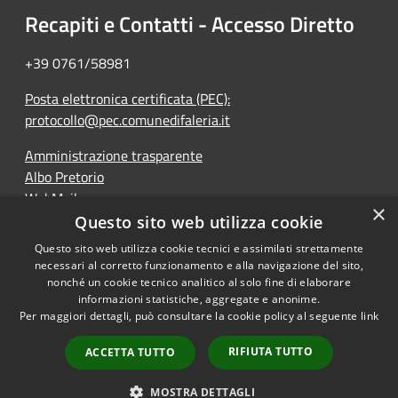
Recapiti e Contatti - Accesso Diretto
+39 0761/58981
Posta elettronica certificata (PEC):
protocollo@pec.comunedifaleria.it
Amministrazione trasparente
Albo Pretorio
WebMail
×
Dichiarazione di accessibilità
Questo sito web utilizza cookie
Questo sito web utilizza cookie tecnici e assimilati strettamente
necessari al corretto funzionamento e alla navigazione del sito,
nonché un cookie tecnico analitico al solo fine di elaborare
informazioni statistiche, aggregate e anonime.
RSS
Copyright © 2026 • Comune di
Per maggiori dettagli, può consultare la cookie policy al seguente
link
Accessibilità
Faleria • Powered by
Privacy
Municipium
Accesso
•
RIFIUTA TUTTO
ACCETTA TUTTO
Cookie
redazione
Mappa del sito
MOSTRA DETTAGLI