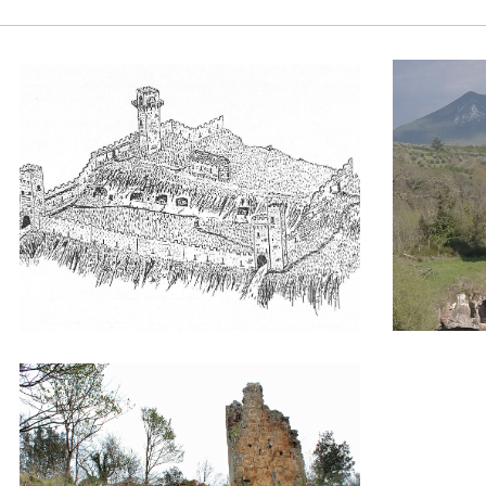
disegno fogliano
veduta Fogli
Fogliano