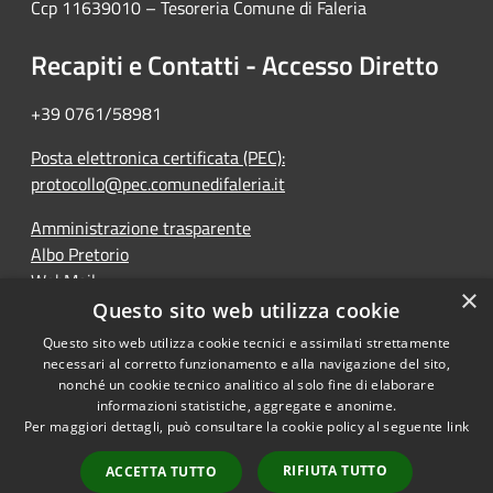
Ccp 11639010 – Tesoreria Comune di Faleria
Recapiti e Contatti - Accesso Diretto
+39 0761/58981
Posta elettronica certificata (PEC):
protocollo@pec.comunedifaleria.it
Amministrazione trasparente
Albo Pretorio
WebMail
×
Dichiarazione di accessibilità
Questo sito web utilizza cookie
Questo sito web utilizza cookie tecnici e assimilati strettamente
necessari al corretto funzionamento e alla navigazione del sito,
nonché un cookie tecnico analitico al solo fine di elaborare
informazioni statistiche, aggregate e anonime.
RSS
Copyright © 2026 • Comune di
Per maggiori dettagli, può consultare la cookie policy al seguente
link
Accessibilità
Faleria • Powered by
Privacy
Municipium
Accesso
•
RIFIUTA TUTTO
ACCETTA TUTTO
Cookie