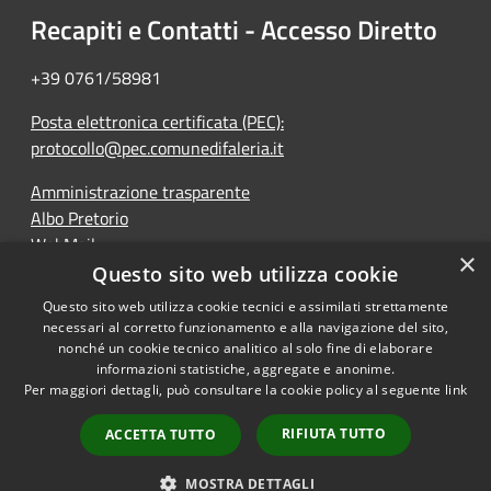
Recapiti e Contatti - Accesso Diretto
+39 0761/58981
Posta elettronica certificata (PEC):
protocollo@pec.comunedifaleria.it
Amministrazione trasparente
Albo Pretorio
WebMail
×
Dichiarazione di accessibilità
Questo sito web utilizza cookie
Questo sito web utilizza cookie tecnici e assimilati strettamente
necessari al corretto funzionamento e alla navigazione del sito,
nonché un cookie tecnico analitico al solo fine di elaborare
informazioni statistiche, aggregate e anonime.
RSS
Copyright © 2026 • Comune di
Per maggiori dettagli, può consultare la cookie policy al seguente
link
Accessibilità
Faleria • Powered by
Privacy
Municipium
Accesso
•
RIFIUTA TUTTO
ACCETTA TUTTO
Cookie
redazione
Mappa del sito
MOSTRA DETTAGLI