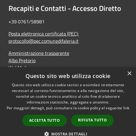
Recapiti e Contatti - Accesso Diretto
+39 0761/58981
Posta elettronica certificata (PEC):
protocollo@pec.comunedifaleria.it
Amministrazione trasparente
Albo Pretorio
WebMail
×
Dichiarazione di accessibilità
Questo sito web utilizza cookie
Questo sito web utilizza cookie tecnici e assimilati strettamente
necessari al corretto funzionamento e alla navigazione del sito,
nonché un cookie tecnico analitico al solo fine di elaborare
informazioni statistiche, aggregate e anonime.
RSS
Copyright © 2026 • Comune di
Per maggiori dettagli, può consultare la cookie policy al seguente
link
Accessibilità
Faleria • Powered by
Privacy
Municipium
Accesso
•
RIFIUTA TUTTO
ACCETTA TUTTO
Cookie
redazione
Mappa del sito
MOSTRA DETTAGLI