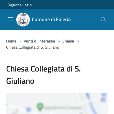
Salta al contenuto principale
Regione Lazio
Comune di Faleria
Home
>
Punti di Interesse
>
Chiesa
>
Chiesa Collegiata di S. Giuliano
Chiesa Collegiata di S.
Giuliano