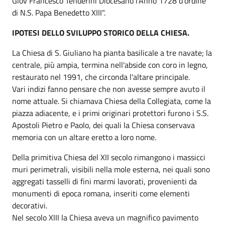
Giov Francesco Tenderini Diocesano l'Anno 1728 d'ordine
di N.S. Papa Benedetto XIII".
IPOTESI DELLO SVILUPPO STORICO DELLA CHIESA.
La Chiesa di S. Giuliano ha pianta basilicale a tre navate; la
centrale, più ampia, termina nell'abside con coro in legno,
restaurato nel 1991, che circonda l'altare principale.
Vari indizi fanno pensare che non avesse sempre avuto il
nome attuale. Si chiamava Chiesa della Collegiata, come la
piazza adiacente, e i primi originari protettori furono i S.S.
Apostoli Pietro e Paolo, dei quali la Chiesa conservava
memoria con un altare eretto a loro nome.
Della primitiva Chiesa del XII secolo rimangono i massicci
muri perimetrali, visibili nella mole esterna, nei quali sono
aggregati tasselli di fini marmi lavorati, provenienti da
monumenti di epoca romana, inseriti come elementi
decorativi.
Nel secolo XIII la Chiesa aveva un magnifico pavimento