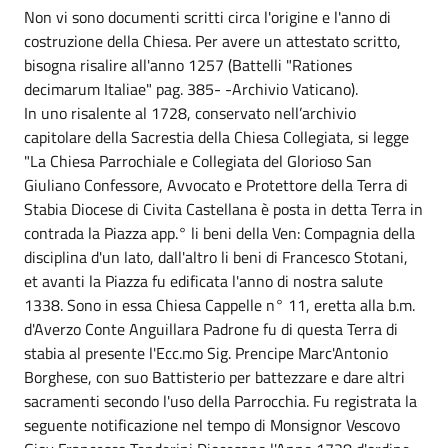
Non vi sono documenti scritti circa l'origine e l'anno di
costruzione della Chiesa. Per avere un attestato scritto,
bisogna risalire all'anno 1257 (Battelli "Rationes
decimarum Italiae" pag. 385- -Archivio Vaticano).
In uno risalente al 1728, conservato nell’archivio
capitolare della Sacrestia della Chiesa Collegiata, si legge
"La Chiesa Parrochiale e Collegiata del Glorioso San
Giuliano Confessore, Avvocato e Protettore della Terra di
Stabia Diocese di Civita Castellana è posta in detta Terra in
contrada la Piazza app.° li beni della Ven: Compagnia della
disciplina d'un lato, dall'altro li beni di Francesco Stotani,
et avanti la Piazza fu edificata l'anno di nostra salute
1338. Sono in essa Chiesa Cappelle n° 11, eretta alla b.m.
d'Averzo Conte Anguillara Padrone fu di questa Terra di
stabia al presente l'Ecc.mo Sig. Prencipe Marc'Antonio
Borghese, con suo Battisterio per battezzare e dare altri
sacramenti secondo l'uso della Parrocchia. Fu registrata la
seguente notificazione nel tempo di Monsignor Vescovo