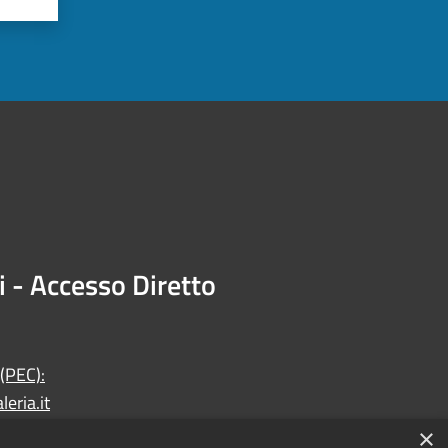
i - Accesso Diretto
 (PEC):
eria.it
×