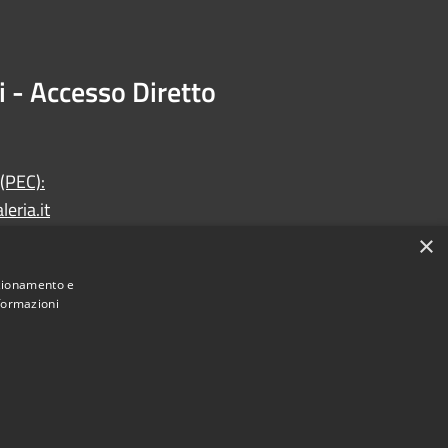
i - Accesso Diretto
 (PEC):
eria.it
×
nzionamento e
nformazioni
Municipium
Accesso redazione
di Faleria • Powered by
•