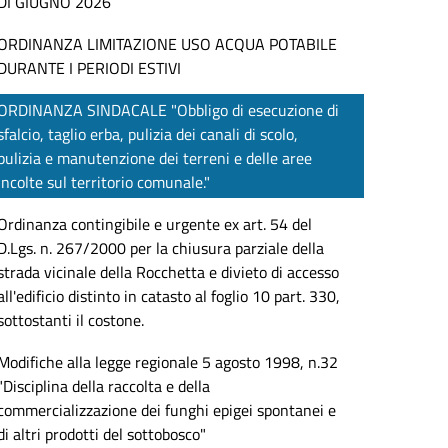
DI GIUGNO 2026
ORDINANZA LIMITAZIONE USO ACQUA POTABILE
DURANTE I PERIODI ESTIVI
ORDINANZA SINDACALE "Obbligo di esecuzione di
sfalcio, taglio erba, pulizia dei canali di scolo,
pulizia e manutenzione dei terreni e delle aree
incolte sul territorio comunale."
Ordinanza contingibile e urgente ex art. 54 del
D.Lgs. n. 267/2000 per la chiusura parziale della
strada vicinale della Rocchetta e divieto di accesso
all'edificio distinto in catasto al foglio 10 part. 330,
sottostanti il costone.
Modifiche alla legge regionale 5 agosto 1998, n.32
"Disciplina della raccolta e della
commercializzazione dei funghi epigei spontanei e
di altri prodotti del sottobosco"