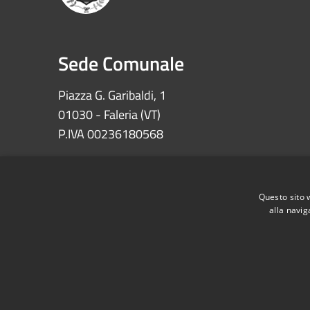
Sede Comunale
Piazza G. Garibaldi, 1
01030 - Faleria (VT)
P.IVA 00236180568
Iban: IT72Z0622073030000002100008
Ccp 11639010 – Tesoreria Comune di Faleria
Questo sito 
alla navig
RSS
Accessibilità
Privacy
Cookie
Mappa de