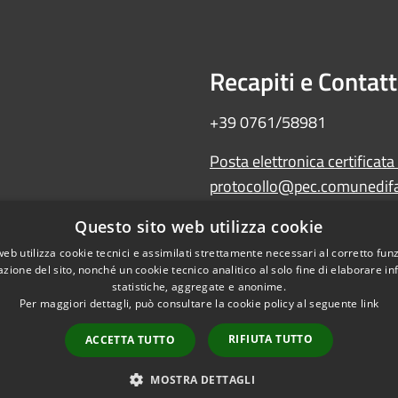
Recapiti e Contatt
+39 0761/58981
Posta elettronica certificata
protocollo@pec.comunedifal
Amministrazione trasparente
Questo sito web utilizza cookie
Albo Pretorio
web utilizza cookie tecnici e assimilati strettamente necessari al corretto fu
WebMail
azione del sito, nonché un cookie tecnico analitico al solo fine di elaborare i
Dichiarazione di accessibilità
statistiche, aggregate e anonime.
Per maggiori dettagli, può consultare la cookie policy al seguente
link
RIFIUTA TUTTO
ACCETTA TUTTO
l sito
Copyright © 2026 • Comune 
MOSTRA DETTAGLI