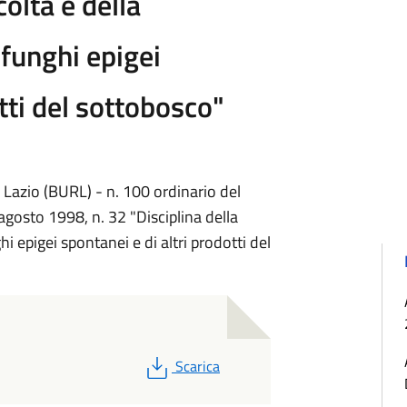
colta e della
funghi epigei
tti del sottobosco"
ne Lazio (BURL) - n. 100 ordinario del
gosto 1998, n. 32 "Disciplina della
i epigei spontanei e di altri prodotti del
PDF
Scarica