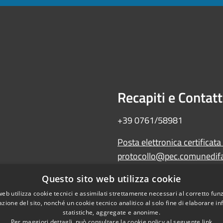
Recapiti e Contatt
+39 0761/58981
Posta elettronica certificata
protocollo@pec.comunedifal
Amministrazione trasparente
Questo sito web utilizza cookie
Albo Pretorio
web utilizza cookie tecnici e assimilati strettamente necessari al corretto fu
WebMail
azione del sito, nonché un cookie tecnico analitico al solo fine di elaborare i
Dichiarazione di accessibilità
statistiche, aggregate e anonime.
Per maggiori dettagli, può consultare la cookie policy al seguente
link