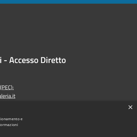
i - Accesso Diretto
 (PEC):
eria.it
×
nzionamento e
nformazioni