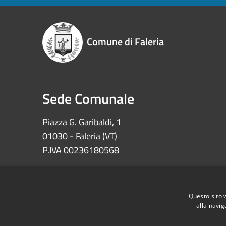
Comune di Faleria
Sede Comunale
Piazza G. Garibaldi, 1
01030 - Faleria (VT)
P.IVA 00236180568
Iban: IT72Z0622073030000002100008
Ccp 11639010 – Tesoreria Comune di Faleria
Questo sito 
alla navig