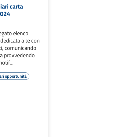
iari carta
2024
legato elenco
a dedicata a te con
ti, comunicando
ta provvedendo
otif...
ari opportunità