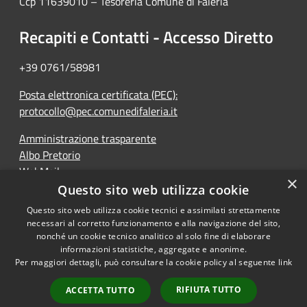
Ccp 11639010 – Tesoreria Comune di Faleria
Recapiti e Contatti - Accesso Diretto
+39 0761/58981
Posta elettronica certificata (PEC):
protocollo@pec.comunedifaleria.it
Amministrazione trasparente
Albo Pretorio
WebMail
×
Dichiarazione di accessibilità
Questo sito web utilizza cookie
Questo sito web utilizza cookie tecnici e assimilati strettamente
necessari al corretto funzionamento e alla navigazione del sito,
nonché un cookie tecnico analitico al solo fine di elaborare
informazioni statistiche, aggregate e anonime.
RSS
Copyright © 2026 • Comune di
Per maggiori dettagli, può consultare la cookie policy al seguente
link
Accessibilità
Faleria • Powered by
Privacy
Municipium
Accesso
•
RIFIUTA TUTTO
ACCETTA TUTTO
Cookie
redazione