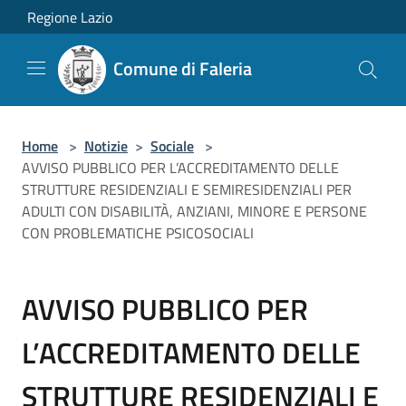
Salta al contenuto principale
Regione Lazio
Comune di Faleria
Home
>
Notizie
>
Sociale
>
AVVISO PUBBLICO PER L’ACCREDITAMENTO DELLE
STRUTTURE RESIDENZIALI E SEMIRESIDENZIALI PER
ADULTI CON DISABILITÀ, ANZIANI, MINORE E PERSONE
CON PROBLEMATICHE PSICOSOCIALI
AVVISO PUBBLICO PER
L’ACCREDITAMENTO DELLE
STRUTTURE RESIDENZIALI E